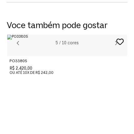
Voce também pode gostar
5
/
10
cores
PO3380S
R$ 2.420,00
OU ATÉ
10
X DE
R$ 242,00
P
R
O