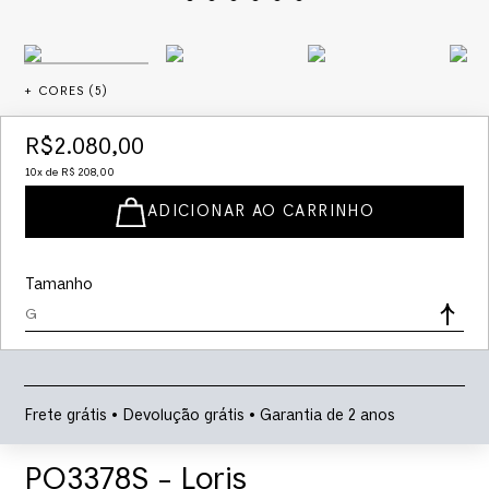
+ CORES (
5
)
R$
2
.
080
,
00
10
x de
R$
208
,
00
ADICIONAR AO CARRINHO
Tamanho
G
Frete grátis • Devolução grátis • Garantia de 2 anos
PO3378S - Loris