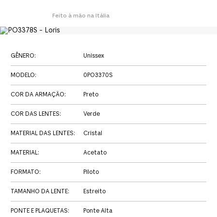
Feito à mão na Itália
GÊNERO
:
Unissex
MODELO
:
0PO3370S
COR DA ARMAÇÃO
:
Preto
COR DAS LENTES
:
Verde
MATERIAL DAS LENTES
:
Cristal
MATERIAL
:
Acetato
FORMATO
:
Piloto
TAMANHO DA LENTE
:
Estreito
PONTE E PLAQUETAS
:
Ponte Alta