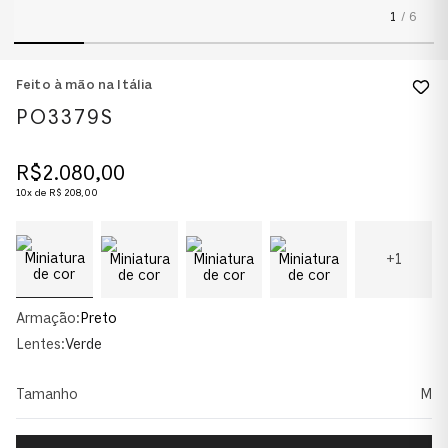
1
/
6
Feito à mão na Itália
PO3379S
R$
2
.
080
,
00
10
x de
R$
208
,
00
+
1
Armação:
Preto
Lentes:
Verde
Tamanho
M