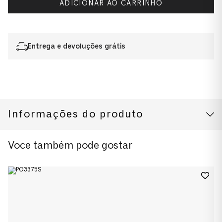
ADICIONAR AO CARRINHO
Entrega e devoluções grátis
Informações do produto
CUIDADOS COM O PRODUTO
Modelo
Voce também pode gostar
0PO3370S
Cor da Armação
Preto
Cor das Lentes