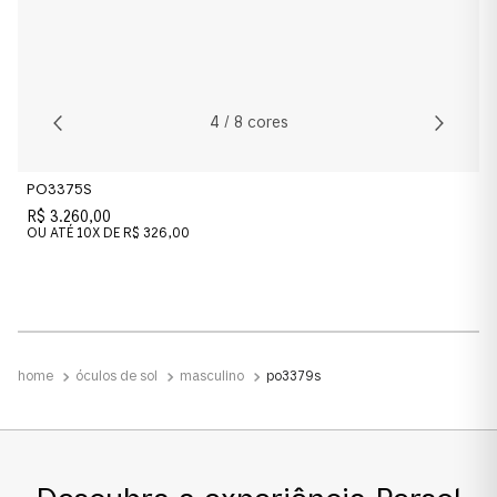
Verde
Material das lentes
Cristal
4
/
8
cores
Material
PO3375S
Acetato
R$ 3.260,00
OU ATÉ
10
X DE
R$ 326,00
Formato
Piloto
Tamanho da Lente
óculos de sol
masculino
po3379s
Estreito
Ponte e Plaquetas
Ponte Alta