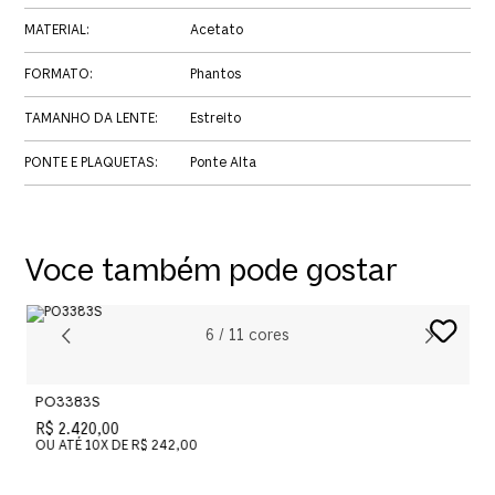
MATERIAL
:
Acetato
FORMATO
:
Phantos
TAMANHO DA LENTE
:
Estreito
PONTE E PLAQUETAS
:
Ponte Alta
Voce também pode gostar
6
/
11
cores
PO3383S
P
R$ 2.420,00
R
OU ATÉ
10
X DE
R$ 242,00
O