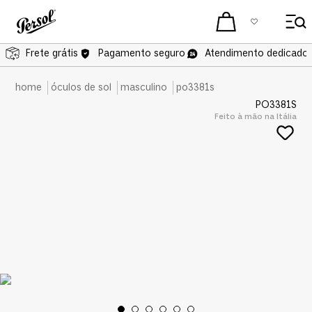
Frete grátis
Frete grátis
Pagamento seguro
Atendimento dedicado 
óculos de sol
masculino
po3381s
PO3381S
Feito à mão na Itália