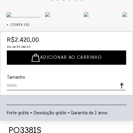
+ CORES (
6
)
R$
2
.
420
,
00
10
x de
R$
242
,
00
ADICIONAR AO CARRINHO
Tamanho
GGG
Frete grátis • Devolução grátis • Garantia de 2 anos
PO3381S