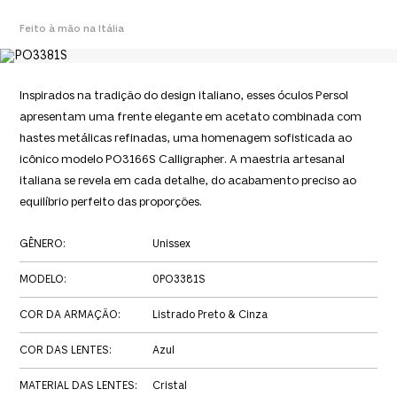
Feito à mão na Itália
Inspirados na tradição do design italiano, esses óculos Persol
apresentam uma frente elegante em acetato combinada com
hastes metálicas refinadas, uma homenagem sofisticada ao
icônico modelo PO3166S Calligrapher. A maestria artesanal
italiana se revela em cada detalhe, do acabamento preciso ao
equilíbrio perfeito das proporções.
GÊNERO
:
Unissex
MODELO
:
0PO3381S
COR DA ARMAÇÃO
:
Listrado Preto & Cinza
COR DAS LENTES
:
Azul
MATERIAL DAS LENTES
:
Cristal