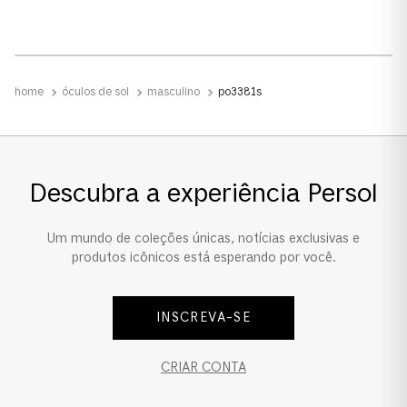
0PO3381S
Cor da Armação
óculos de sol
masculino
po3381s
Preto
Cor das Lentes
Cinza
Descubra a experiência Persol
Material das lentes
Um mundo de coleções únicas, notícias exclusivas e
Cristal
produtos icônicos está esperando por você.
Material
INSCREVA-SE
Acetato
CRIAR CONTA
Polarizado
Sim