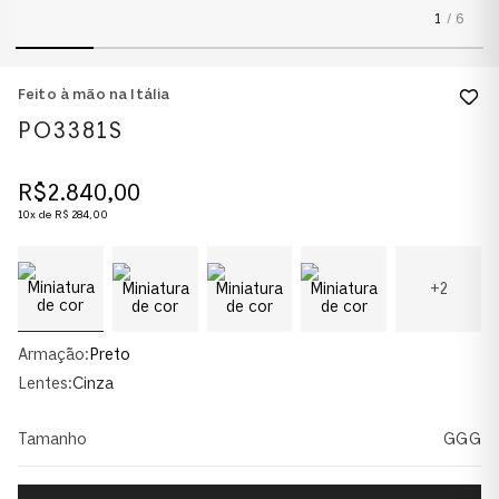
1
/
6
Feito à mão na Itália
PO3381S
R$
2
.
840
,
00
10
x de
R$
284
,
00
+
2
Armação:
Preto
Lentes:
Cinza
Tamanho
GGG