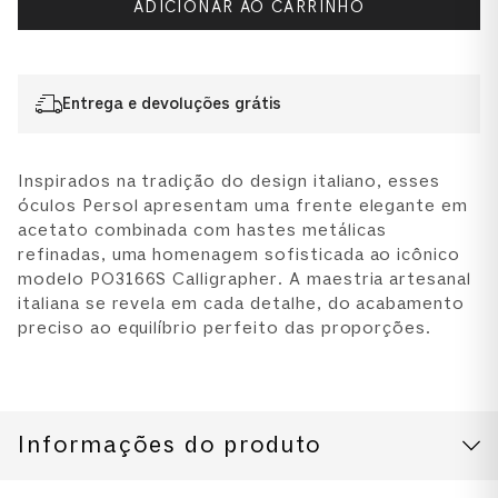
ADICIONAR AO CARRINHO
Entrega e devoluções grátis
Inspirados na tradição do design italiano, esses
óculos Persol apresentam uma frente elegante em
acetato combinada com hastes metálicas
refinadas, uma homenagem sofisticada ao icônico
modelo PO3166S Calligrapher. A maestria artesanal
italiana se revela em cada detalhe, do acabamento
preciso ao equilíbrio perfeito das proporções.
Informações do produto
CUIDADOS COM O PRODUTO
Modelo