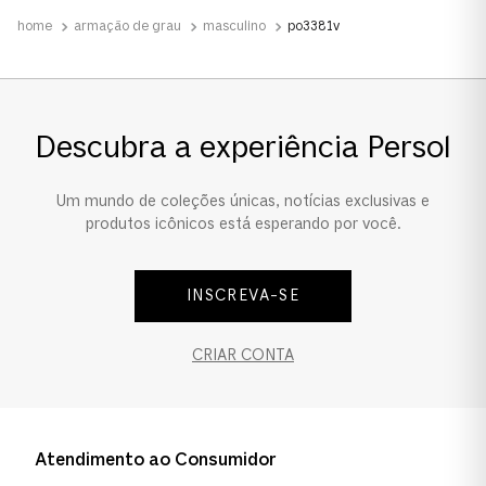
Acetato
armação de grau
masculino
po3381v
Tamanho da Lente
Padrão
Descubra a experiência Persol
Padrão
Um mundo de coleções únicas, notícias exclusivas e
Ponte e Plaquetas
produtos icônicos está esperando por você.
Ponte Alta
INSCREVA-SE
Ponte Alta
CRIAR CONTA
Formato
Pillow
Pillow
Atendimento ao Consumidor