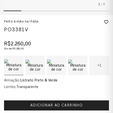
1
/
6
Feito à mão na Itália
PO3381V
R$
2
.
260
,
00
10
x de
R$
226
,
00
+
1
Armação:
Listrato Preto & Verde
Lentes:
Transparente
ADICIONAR AO CARRINHO