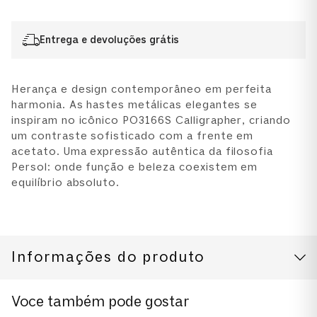
Entrega e devoluções grátis
Herança e design contemporâneo em perfeita
harmonia. As hastes metálicas elegantes se
inspiram no icônico PO3166S Calligrapher, criando
um contraste sofisticado com a frente em
acetato. Uma expressão autêntica da filosofia
Persol: onde função e beleza coexistem em
equilíbrio absoluto.
Informações do produto
CUIDADOS COM O PRODUTO
Modelo
Voce também pode gostar
0PO3381V