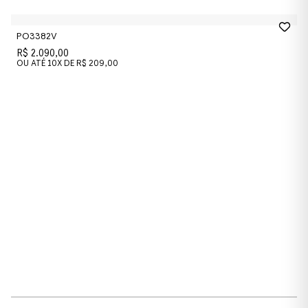
0PO3381V
PO3382V
R$ 2.090,00
OU ATÉ
10
X DE
R$ 209,00
Cor da Armação
Listrato Preto & Verde
Listrato Preto & Verde
Cor das Lentes
Transparente
Transparente
Material
Acetato