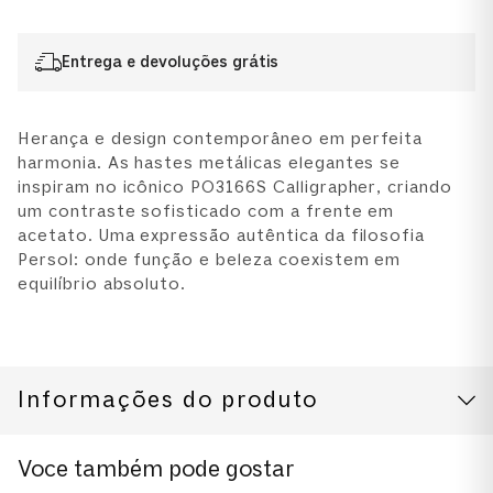
Entrega e devoluções grátis
Herança e design contemporâneo em perfeita
harmonia. As hastes metálicas elegantes se
inspiram no icônico PO3166S Calligrapher, criando
um contraste sofisticado com a frente em
acetato. Uma expressão autêntica da filosofia
Persol: onde função e beleza coexistem em
equilíbrio absoluto.
Informações do produto
CUIDADOS COM O PRODUTO
Modelo
Voce também pode gostar
0PO3381V