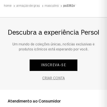
Acetato
armação de grau
masculino
po3381v
Tamanho da Lente
Estreito
Descubra a experiência Persol
Estreito
Um mundo de coleções únicas, notícias exclusivas e
Ponte e Plaquetas
produtos icônicos está esperando por você.
Ponte Alta
INSCREVA-SE
Ponte Alta
CRIAR CONTA
Formato
Pillow
Pillow
Atendimento ao Consumidor