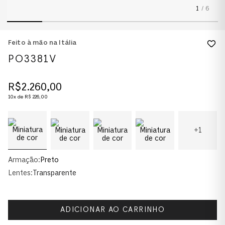
1
/
6
Feito à mão na Itália
PO3381V
R$
2
.
260
,
00
10
x de
R$
226
,
00
+
1
Armação:
Preto
Lentes:
Transparente
ADICIONAR AO CARRINHO