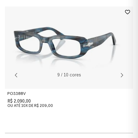
0PO3381V
Cor da Armação
Preto
Preto
Cor das Lentes
9
/
10
cores
Transparente
PO3388V
Transparente
R$ 2.090,00
OU ATÉ
10
X DE
R$ 209,00
Material
Acetato