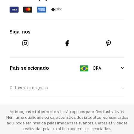
Política de devolução
Termos de uso
Termos e condições
Siga-nos
Aviso de cookies
País selecionado
BRA
Outros sites do grupo
Oakley
Ray-ban
As imagens e fotos neste site são apenas para fins ilustrativos.
Nenhuma qualidade ou característica dos produtos representados
aqui pode ser inferida pelas imagens relevantes. Certas atividades
Sunglass Hut
realizadas pela Luxottica podem ser licenciadas.