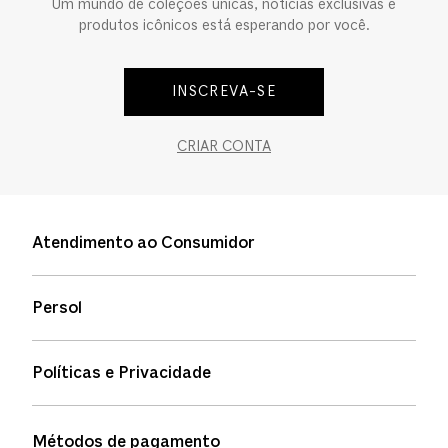
Um mundo de coleções únicas, notícias exclusivas e
produtos icônicos está esperando por você.
INSCREVA-SE
CRIAR CONTA
Atendimento ao Consumidor
Entre em contato
Persol
Informação de envio
Quem somos
Status de pedidos
Políticas e Privacidade
Política de garantia
Política de privacidade
Métodos de pagamento
FAQs