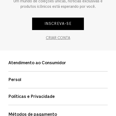
Um mundo de coleções únicas, notícias exclusivas e
produtos icônicos está esperando por você.
INSCREVA-SE
CRIAR CONTA
Atendimento ao Consumidor
Entre em contato
Persol
Informação de envio
Quem somos
Status de pedidos
Políticas e Privacidade
Política de garantia
Política de privacidade
Métodos de pagamento
FAQs