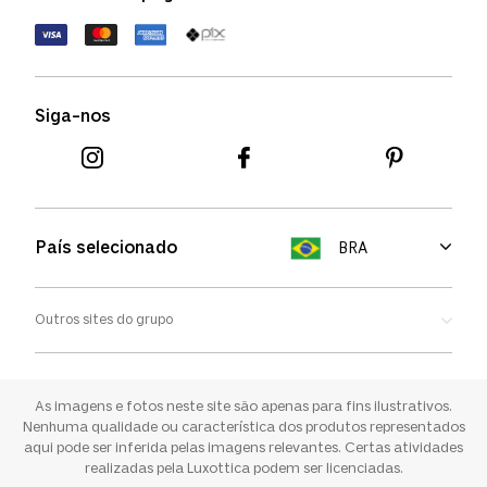
Política de devolução
Termos de uso
Termos e condições
Siga-nos
Aviso de cookies
País selecionado
BRA
Outros sites do grupo
Oakley
Ray-ban
As imagens e fotos neste site são apenas para fins ilustrativos.
Nenhuma qualidade ou característica dos produtos representados
aqui pode ser inferida pelas imagens relevantes. Certas atividades
Sunglass Hut
realizadas pela Luxottica podem ser licenciadas.