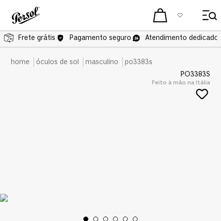
Frete grátis
Pagamento seguro
Atendimento dedicado 
óculos de sol
masculino
po3383s
PO3383S
Feito à mão na Itália