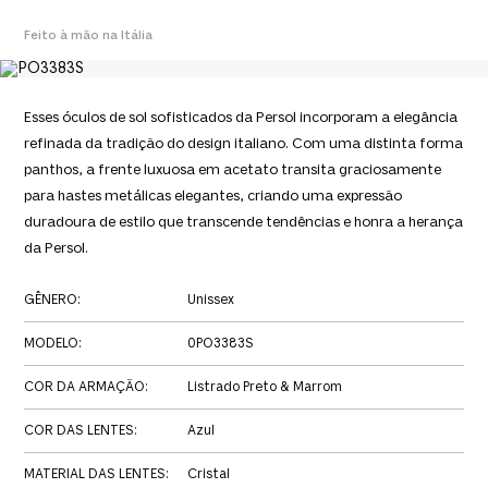
Feito à mão na Itália
Esses óculos de sol sofisticados da Persol incorporam a elegância
refinada da tradição do design italiano. Com uma distinta forma
panthos, a frente luxuosa em acetato transita graciosamente
para hastes metálicas elegantes, criando uma expressão
duradoura de estilo que transcende tendências e honra a herança
da Persol.
GÊNERO
:
Unissex
MODELO
:
0PO3383S
COR DA ARMAÇÃO
:
Listrado Preto & Marrom
COR DAS LENTES
:
Azul
MATERIAL DAS LENTES
:
Cristal