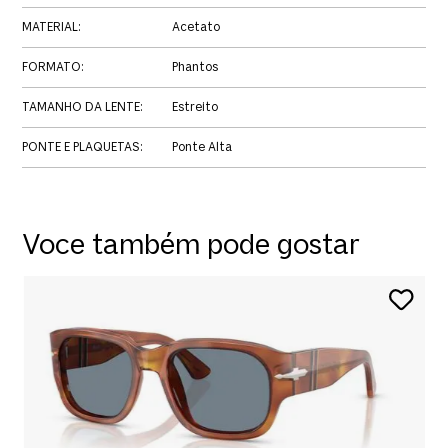
MATERIAL
:
Acetato
FORMATO
:
Phantos
TAMANHO DA LENTE
:
Estreito
PONTE E PLAQUETAS
:
Ponte Alta
Voce também pode gostar
P
R
O