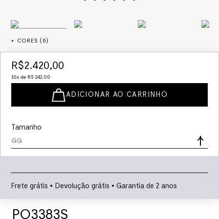
+ CORES (
6
)
R$
2
.
420
,
00
10
x de
R$
242
,
00
ADICIONAR AO CARRINHO
Tamanho
GG
Frete grátis • Devolução grátis • Garantia de 2 anos
PO3383S