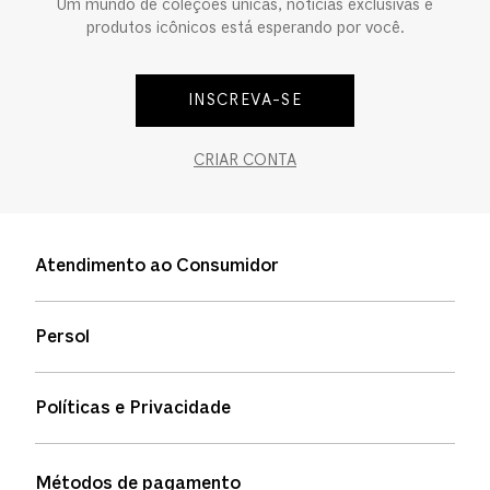
Um mundo de coleções únicas, notícias exclusivas e
produtos icônicos está esperando por você.
INSCREVA-SE
CRIAR CONTA
Atendimento ao Consumidor
Entre em contato
Persol
Informação de envio
Quem somos
Status de pedidos
Políticas e Privacidade
Política de garantia
Política de privacidade
Métodos de pagamento
FAQs