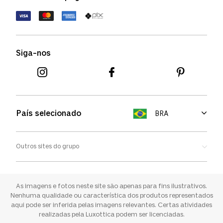
Política de devolução
Termos de uso
Termos e condições
Siga-nos
Aviso de cookies
País selecionado
BRA
Outros sites do grupo
Oakley
Ray-ban
As imagens e fotos neste site são apenas para fins ilustrativos.
Nenhuma qualidade ou característica dos produtos representados
aqui pode ser inferida pelas imagens relevantes. Certas atividades
Sunglass Hut
realizadas pela Luxottica podem ser licenciadas.