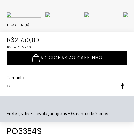
+ CORES (
5
)
R$
2
.
750
,
00
10
x de
R$
275
,
00
ADICIONAR AO CARRINHO
Tamanho
G
Frete grátis • Devolução grátis • Garantia de 2 anos
PO3384S