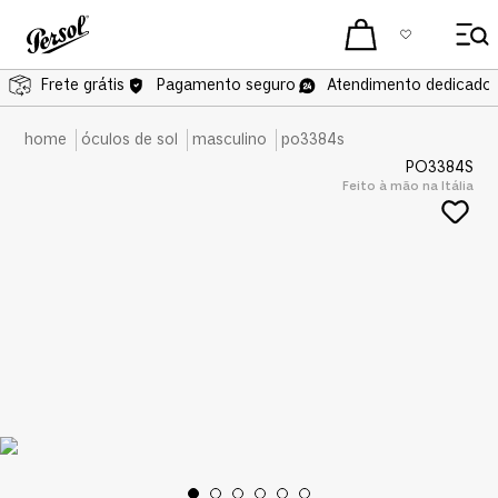
Frete grátis
Pagamento seguro
Atendimento dedicado 
óculos de sol
masculino
po3384s
PO3384S
Feito à mão na Itália