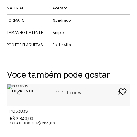
MATERIAL
:
Acetato
FORMATO
:
Quadrado
TAMANHO DA LENTE
:
Amplo
PONTE E PLAQUETAS
:
Ponte Alta
Voce também pode gostar
11
/
11
cores
PO3383S
P
R$ 2.840,00
R
OU ATÉ
10
X DE
R$ 284,00
O