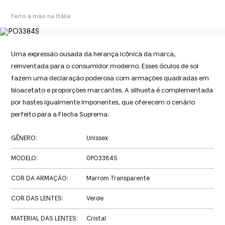
Feito à mão na Itália
Uma expressão ousada da herança icônica da marca,
reinventada para o consumidor moderno. Esses óculos de sol
fazem uma declaração poderosa com armações quadradas em
bioacetato e proporções marcantes. A silhueta é complementada
por hastes igualmente imponentes, que oferecem o cenário
perfeito para a Flecha Suprema.
GÊNERO
:
Unissex
MODELO
:
0PO3384S
COR DA ARMAÇÃO
:
Marrom Transparente
COR DAS LENTES
:
Verde
MATERIAL DAS LENTES
:
Cristal