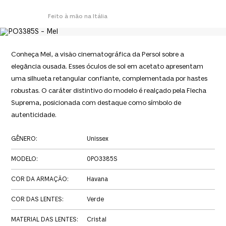
Feito à mão na Itália
Conheça Mel, a visão cinematográfica da Persol sobre a
elegância ousada. Esses óculos de sol em acetato apresentam
uma silhueta retangular confiante, complementada por hastes
robustas. O caráter distintivo do modelo é realçado pela Flecha
Suprema, posicionada com destaque como símbolo de
autenticidade.
GÊNERO
:
Unissex
MODELO
:
0PO3385S
COR DA ARMAÇÃO
:
Havana
COR DAS LENTES
:
Verde
MATERIAL DAS LENTES
:
Cristal