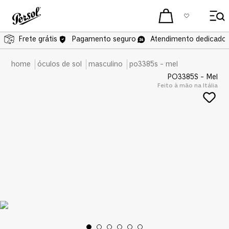
Frete grátis
Frete grátis
Pagamento seguro
Atendimento dedicado 
óculos de sol
masculino
po3385s - mel
PO3385S - Mel
Feito à mão na Itália