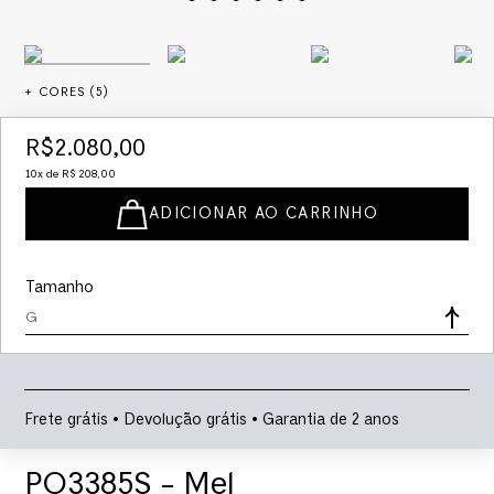
+ CORES (
5
)
R$
2
.
080
,
00
10
x de
R$
208
,
00
ADICIONAR AO CARRINHO
Tamanho
G
Frete grátis • Devolução grátis • Garantia de 2 anos
PO3385S - Mel