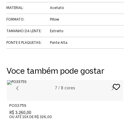
MATERIAL
:
Acetato
FORMATO
:
Pillow
TAMANHO DA LENTE
:
Estreito
PONTE E PLAQUETAS
:
Ponte Alta
Voce também pode gostar
7
/
8
cores
PO3375S
P
R$ 3.260,00
R
OU ATÉ
10
X DE
R$ 326,00
O