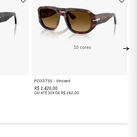
10
cores
PO3373S - Vincent
P
R$ 2.420,00
R$
OU ATÉ
10
X DE
R$ 242,00
O