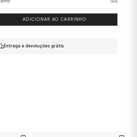
anho
GG
ADICIONAR AO CARRINHO
Entrega e devoluções grátis