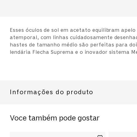
Esses óculos de sol em acetato equilibram apel
atemporal, com linhas cuidadosamente desenha
hastes de tamanho médio são perfeitas para doi
lendária Flecha Suprema e o inovador sistema Me
Informações do produto
Modelo
Cor da Armação
0PO3386S
Voce também pode gostar
Havana
Material das lentes
Material