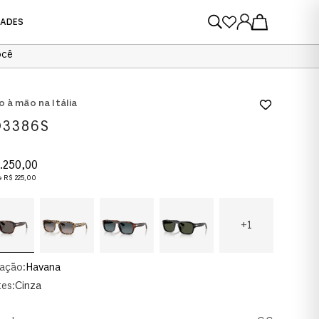
DADES
ocê
VER TODOS
VER TODOS
o à mão na Itália
3386S
.
250
,
00
e
R$
225
,
00
+
1
ação:
Havana
es:
Cinza
AU