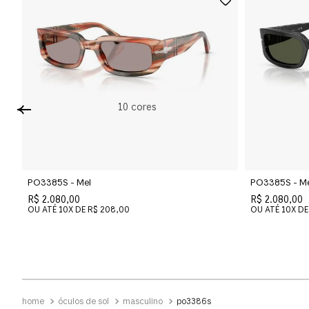
Cristal
Acetato
Tamanho da Lente
Ponte e Plaquetas
Estreito
Ponte Alta
10
cores
PO3385S - Mel
PO3385S - Me
R$ 2.080,00
R$ 2.080,00
OU ATÉ
10
X DE
R$ 208,00
OU ATÉ
10
X DE
óculos de sol
masculino
po3386s