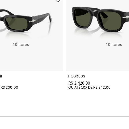
Pillow
10
cores
10
cores
l
PO3380S
R$ 2.420,00
R$ 208,00
OU ATÉ
10
X DE
R$ 242,00