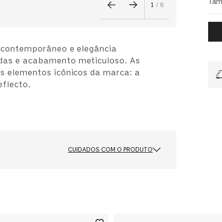
Tam
1
/
6
o contemporâneo e elegância
das e acabamento meticuloso. As
s elementos icônicos da marca: a
flecto.
CUIDADOS COM O PRODUTO
Cor das Lentes
Cinza
Formato