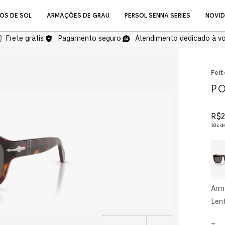
OS DE SOL
ARMAÇÕES DE GRAU
PERSOL SENNA SERIES
NOVI
Frete grátis
Pagamento seguro
Atendimento dedicado à v
NOVIDADES
Feit
PO
R$
2
10
x d
Óculos de Grau
Arm
Lent
COMPRAR ÓCULOS DE GR