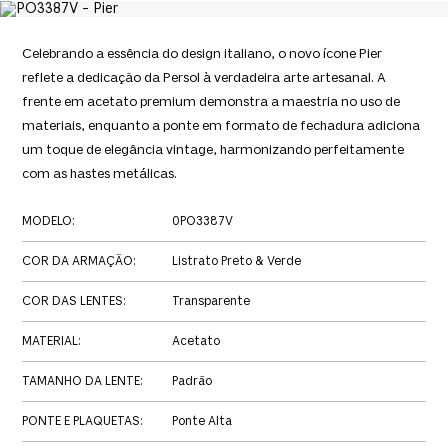
Celebrando a essência do design italiano, o novo ícone Pier
reflete a dedicação da Persol à verdadeira arte artesanal. A
frente em acetato premium demonstra a maestria no uso de
materiais, enquanto a ponte em formato de fechadura adiciona
um toque de elegância vintage, harmonizando perfeitamente
com as hastes metálicas.
MODELO
:
0PO3387V
COR DA ARMAÇÃO
:
Listrato Preto & Verde
COR DAS LENTES
:
Transparente
MATERIAL
:
Acetato
TAMANHO DA LENTE
:
Padrão
PONTE E PLAQUETAS
:
Ponte Alta