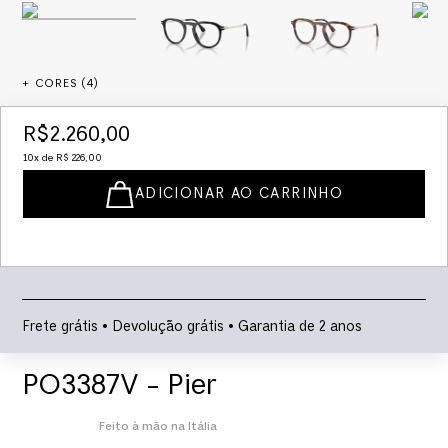
+ CORES (
4
)
R$
2
.
260
,
00
10
x de
R$
226
,
00
ADICIONAR AO CARRINHO
Frete grátis • Devolução grátis • Garantia de 2 anos
PO3387V - Pier
Feito à mão na Itália