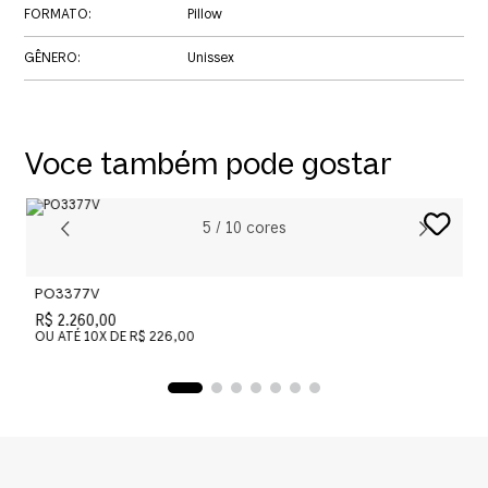
FORMATO
:
Pillow
GÊNERO
:
Unissex
Voce também pode gostar
5
/
10
cores
PO3377V
P
R$ 2.260,00
R
OU ATÉ
10
X DE
R$ 226,00
O