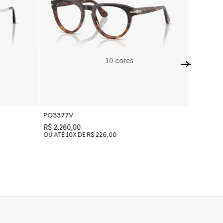
10
cores
PO3377V
PO3376
R$ 2.260,00
R$ 2.260
OU ATÉ
10
X DE
R$ 226,00
OU ATÉ
1