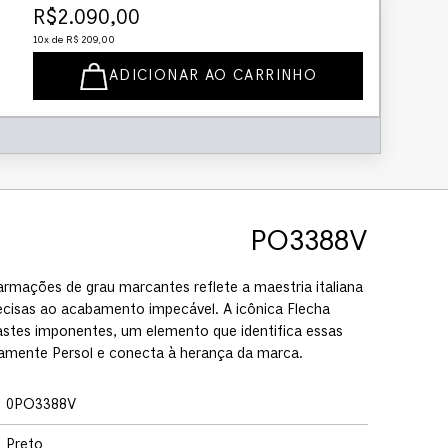
R$
2
.
090
,
00
10
x de
R$
209
,
00
ADICIONAR AO CARRINHO
PO3388V
rmações de grau marcantes reflete a maestria italiana
cisas ao acabamento impecável. A icônica Flecha
stes imponentes, um elemento que identifica essas
amente Persol e conecta à herança da marca.
0PO3388V
Preto