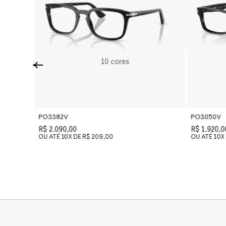
10
cores
PO3382V
PO3050V
R$ 2.090,00
R$ 1.920,0
OU ATÉ
10
X DE
R$ 209,00
OU ATÉ
10
X