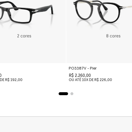
2
cores
8
cores
PO3387V - Pier
0
R$ 2.260,00
 DE
R$ 192,00
OU ATÉ
10
X DE
R$ 226,00