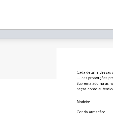
Cada detalhe dessas a
— das proporções pre
Suprema adorna as ha
peças como autentic
Modelo
:
Cor da Armação
: