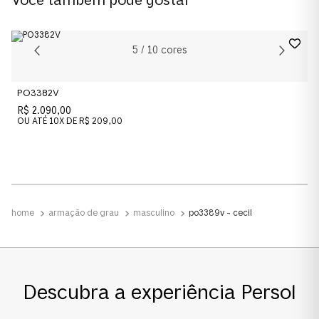
Voce também pode gostar
0PO3389V
Cor da Armação
5
/
10
cores
Preto
PO3382V
Cor das Lentes
R$ 2.090,00
Transparente
OU ATÉ
10
X DE
R$ 209,00
Material
Acetato
armação de grau
masculino
po3389v - cecil
Tamanho da Lente
Estreito
Ponte e Plaquetas
Descubra a experiência Persol
Ponte Alta