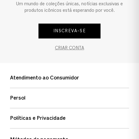
Um mundo de coleções únicas, notícias exclusivas e
Formato
produtos icônicos está esperando por você.
Quadrado
INSCREVA-SE
CRIAR CONTA
Atendimento ao Consumidor
Entre em contato
Persol
Informação de envio
Quem somos
Status de pedidos
Políticas e Privacidade
Política de garantia
Política de privacidade