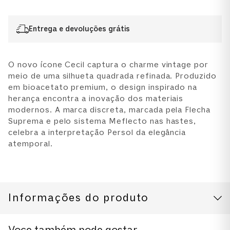
Entrega e devoluções grátis
O novo ícone Cecil captura o charme vintage por
meio de uma silhueta quadrada refinada. Produzido
em bioacetato premium, o design inspirado na
herança encontra a inovação dos materiais
modernos. A marca discreta, marcada pela Flecha
Suprema e pelo sistema Meflecto nas hastes,
celebra a interpretação Persol da elegância
atemporal.
Informações do produto
CUIDADOS COM O PRODUTO
Modelo