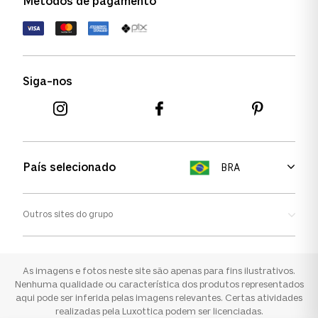
Métodos de pagamento
FAQs
Política de devolução
Termos de uso
Termos e condições
Siga-nos
Aviso de cookies
País selecionado
BRA
Outros sites do grupo
Oakley
Ray-ban
As imagens e fotos neste site são apenas para fins ilustrativos.
Nenhuma qualidade ou característica dos produtos representados
aqui pode ser inferida pelas imagens relevantes. Certas atividades
Sunglass Hut
realizadas pela Luxottica podem ser licenciadas.