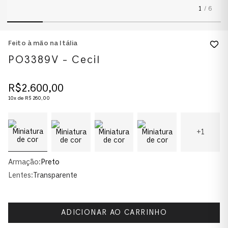
1
/
6
Feito à mão na Itália
PO3389V - Cecil
R$
2
.
600
,
00
10
x de
R$
260
,
00
+
1
Armação:
Preto
Lentes:
Transparente
ADICIONAR AO CARRINHO