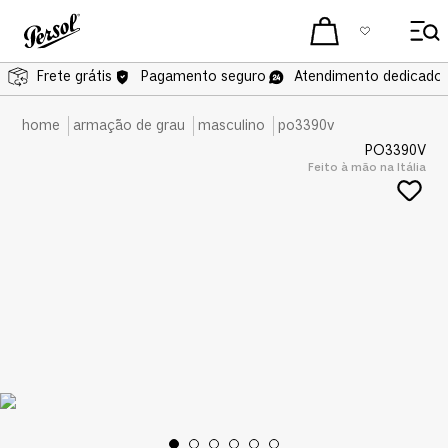
Frete grátis
Pagamento seguro
Atendimento dedicado 
armação de grau
masculino
po3390v
PO3390V
Feito à mão na Itália