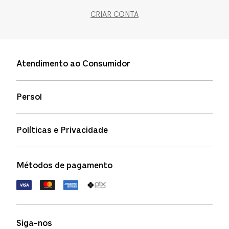
CRIAR CONTA
Atendimento ao Consumidor
Entre em contato
Persol
Informação de envio
Quem somos
Status de pedidos
Políticas e Privacidade
Política de garantia
Política de privacidade
Métodos de pagamento
FAQs
Política de devolução
Termos de uso
Termos e condições
Siga-nos