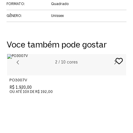
FORMATO
:
Quadrado
GÊNERO
:
Unissex
Voce também pode gostar
2
/
10
cores
PO3007V
P
R$ 1.920,00
R
OU ATÉ
10
X DE
R$ 192,00
O