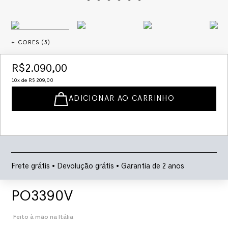
+ CORES (
5
)
R$
2
.
090
,
00
10
x de
R$
209
,
00
ADICIONAR AO CARRINHO
Frete grátis • Devolução grátis • Garantia de 2 anos
PO3390V
Feito à mão na Itália