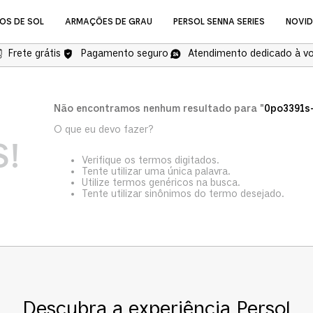
OS DE SOL
ARMAÇÕES DE GRAU
PERSOL SENNA SERIES
NOVI
Frete grátis
Pagamento seguro
Atendimento dedicado à v
NOVIDADES
Não encontramos nenhum resultado para "
0po3391s
O que eu devo fazer?
!
Verifique os termos digitados.
Tente utilizar uma única palavra.
Utilize termos genéricos na busca.
Tente utilizar sinônimos do termo desejado.
Óculos de Grau
COMPRAR ÓCULOS DE GR
Descubra a experiência Persol