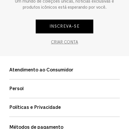
Um mundo de coleções únicas, notícias exclusivas e
produtos icônicos está esperando por você.
INSCREVA-SE
CRIAR CONTA
Atendimento ao Consumidor
Entre em contato
Persol
Informação de envio
Quem somos
Status de pedidos
Políticas e Privacidade
Política de garantia
Política de privacidade
Métodos de pagamento
FAQs