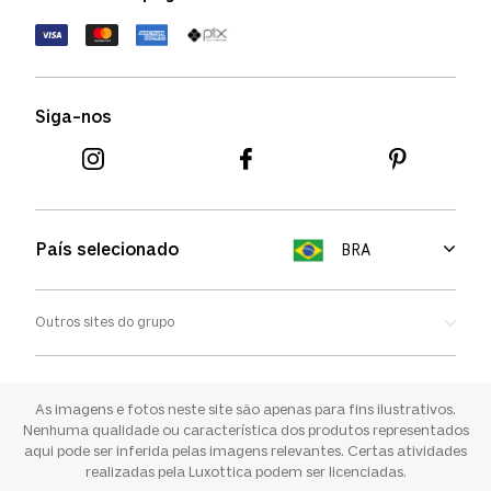
Política de devolução
Termos de uso
Termos e condições
Siga-nos
Aviso de cookies
País selecionado
BRA
Outros sites do grupo
Oakley
Ray-ban
As imagens e fotos neste site são apenas para fins ilustrativos.
Nenhuma qualidade ou característica dos produtos representados
aqui pode ser inferida pelas imagens relevantes. Certas atividades
Sunglass Hut
realizadas pela Luxottica podem ser licenciadas.