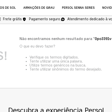
OS DE SOL
ARMAÇÕES DE GRAU
PERSOL SENNA SERIES
NOVI
Frete grátis
Pagamento seguro
Atendimento dedicado à v
NOVIDADES
Não encontramos nenhum resultado para "
0po3391v
O que eu devo fazer?
S!
Verifique os termos digitados.
Tente utilizar uma única palavra.
Utilize termos genéricos na busca.
Tente utilizar sinônimos do termo desejado.
Óculos de Grau
COMPRAR ÓCULOS DE GR
Descubra a experiência Persol