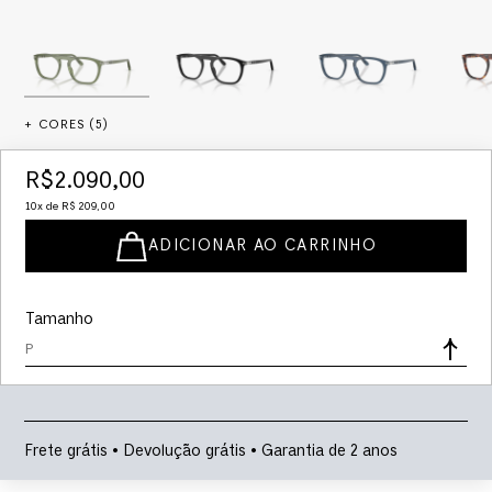
+ CORES (
5
)
R$
2
.
090
,
00
10
x de
R$
209
,
00
ADICIONAR AO CARRINHO
Tamanho
P
Frete grátis • Devolução grátis • Garantia de 2 anos