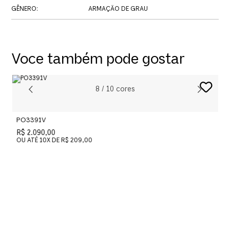
GÊNERO
:
ARMAÇÃO DE GRAU
Voce também pode gostar
8
/
10
cores
PO3391V
P
R$ 2.090,00
R
OU ATÉ
10
X DE
R$ 209,00
O