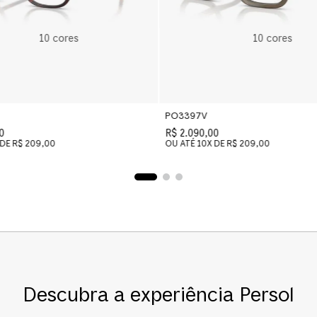
10
cores
10
cores
PO3397V
0
R$ 2.090,00
 DE
R$ 209,00
OU ATÉ
10
X DE
R$ 209,00
Descubra a experiência Persol