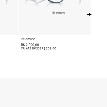
10
cores
PO3392V
PO3392
R$ 2.090,00
R$ 2.090
OU ATÉ
10
X DE
R$ 209,00
OU ATÉ
1