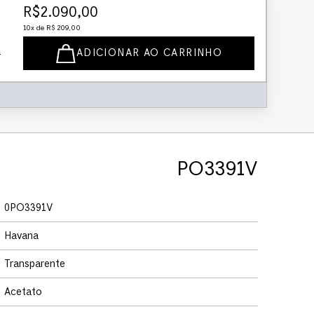
R$
2
.
090
,
00
10
x de
R$
209
,
00
ADICIONAR AO CARRINHO
PO3391V
0PO3391V
Havana
Transparente
Acetato