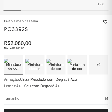
1
/
6
Feito à mão na Itália
PO3392S
R$
2
.
080
,
00
10
x de
R$
208
,
00
+
2
Armação:
Cinza Mesclado com Degradê Azul
Lentes:
Azul Céu com Degradê Azul
Tamanho
M