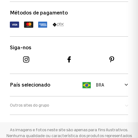
Política de garantia
Política de privacidade
Métodos de pagamento
FAQs
Política de devolução
Termos de uso
Termos e condições
Siga-nos
Aviso de cookies
País selecionado
BRA
Outros sites do grupo
Oakley
Ray-ban
As imagens e fotos neste site são apenas para fins ilustrativos.
Nenhuma qualidade ou característica dos produtos representados