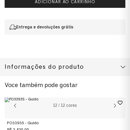
ADICIONAR AO CARRINHO
Entrega e devoluções grátis
Informações do produto
CUIDADOS COM O PRODUTO
Modelo
Voce também pode gostar
0PO3392S
Cor da Armação
12
/
12
cores
Cinza Mesclado com Degradê Azul
PO3393S - Guido
Cor das Lentes