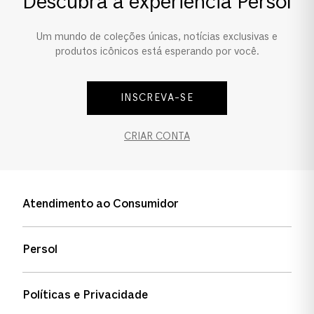
Descubra a experiência Persol
Ponte e Plaquetas
Um mundo de coleções únicas, notícias exclusivas e
Ponte Alta
produtos icônicos está esperando por você.
INSCREVA-SE
CRIAR CONTA
Atendimento ao Consumidor
Entre em contato
Persol
Informação de envio
Quem somos
Status de pedidos
Políticas e Privacidade