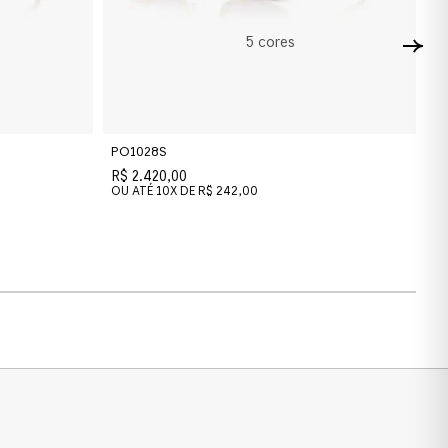
5
cores
PO1028S
P
R$ 2.420,00
R$
OU ATÉ
10
X DE
R$ 242,00
O