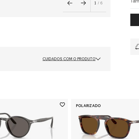
Tam
1
/
6
CUIDADOS COM O PRODUTO
Cor das Lentes
 Degradê
Azul Céu com Degradê Azul
Polarizado
Não
Ponte e Plaquetas