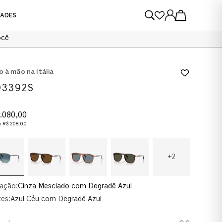
DADES
ocê
VER TODOS
VER TODOS
o à mão na Itália
3392S
.
080
,
00
e
R$
208
,
00
+
2
ação:
Cinza Mesclado com Degradê Azul
es:
Azul Céu com Degradê Azul
AU