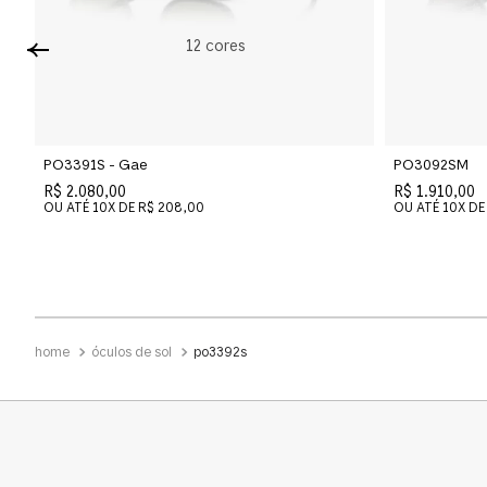
Quadrado
-
12
cores
PO3391S - Gae
PO3092SM
R$ 2.080,00
R$ 1.910,00
OU ATÉ
10
X DE
R$ 208,00
OU ATÉ
10
X DE
óculos de sol
po3392s