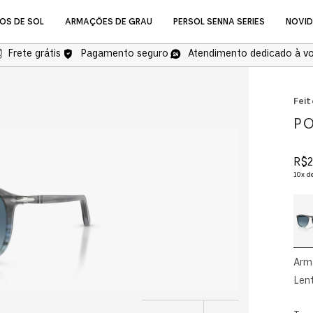
OS DE SOL
ARMAÇÕES DE GRAU
PERSOL SENNA SERIES
NOVI
Frete grátis
Pagamento seguro
Atendimento dedicado à v
NOVIDADES
Feit
PO
R$
2
10
x d
Óculos de Grau
Arm
Lent
COMPRAR ÓCULOS DE GR