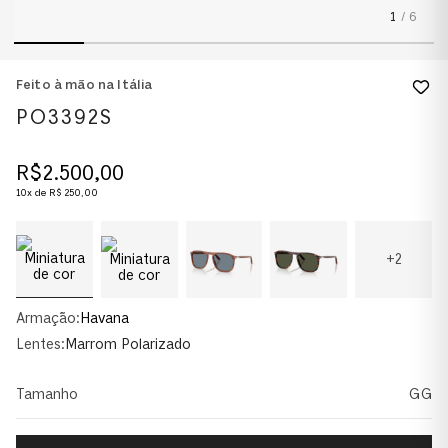
1
/
6
Feito à mão na Itália
PO3392S
R$
2
.
500
,
00
10
x de
R$
250
,
00
+
2
Armação:
Havana
Lentes:
Marrom Polarizado
Tamanho
GG