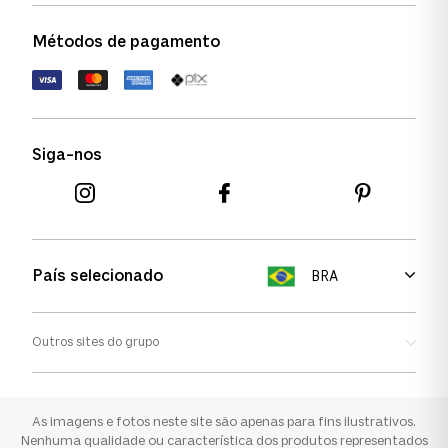
Política de garantia
Política de privacidade
Métodos de pagamento
FAQs
Política de devolução
Termos de uso
Termos e condições
Siga-nos
Aviso de cookies
País selecionado
BRA
Outros sites do grupo
Oakley
Ray-ban
As imagens e fotos neste site são apenas para fins ilustrativos.
Nenhuma qualidade ou característica dos produtos representados