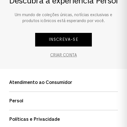
Descubra a experiência Persol
Ponte e Plaquetas
Um mundo de coleções únicas, notícias exclusivas e
Ponte Alta
produtos icônicos está esperando por você.
INSCREVA-SE
CRIAR CONTA
Atendimento ao Consumidor
Entre em contato
Persol
Informação de envio
Quem somos
Status de pedidos
Políticas e Privacidade