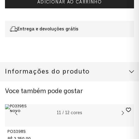
ADICIONAR AO CARRINHO
Entrega e devoluções grátis
Informações do produto
CUIDADOS COM O PRODUTO
Modelo
Voce também pode gostar
0PO3392S
Cor da Armação
11
/
12
cores
Havana
PO3398S
Cor das Lentes