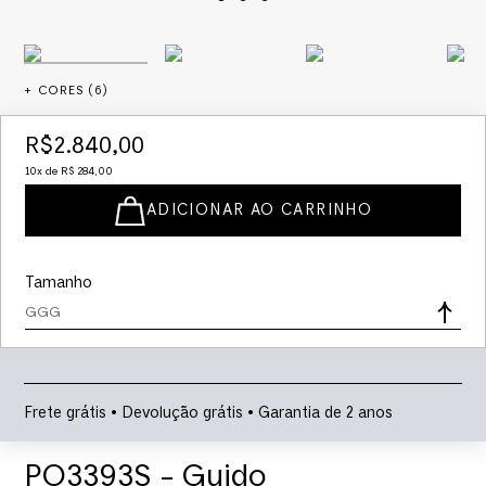
+ CORES (
6
)
R$
2
.
840
,
00
10
x de
R$
284
,
00
ADICIONAR AO CARRINHO
Tamanho
GGG
Frete grátis • Devolução grátis • Garantia de 2 anos
PO3393S - Guido