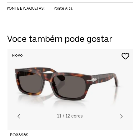
PONTE E PLAQUETAS
:
Ponte Alta
Voce também pode gostar
P
R
O
11
/
12
cores
PO3398S