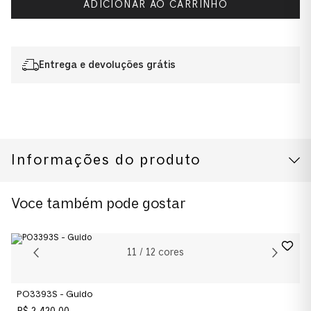
ADICIONAR AO CARRINHO
Entrega e devoluções grátis
Informações do produto
CUIDADOS COM O PRODUTO
Modelo
Voce também pode gostar
0PO3393S
Cor da Armação
11
/
12
cores
Terra di Siena
PO3393S - Guido
Cor das Lentes