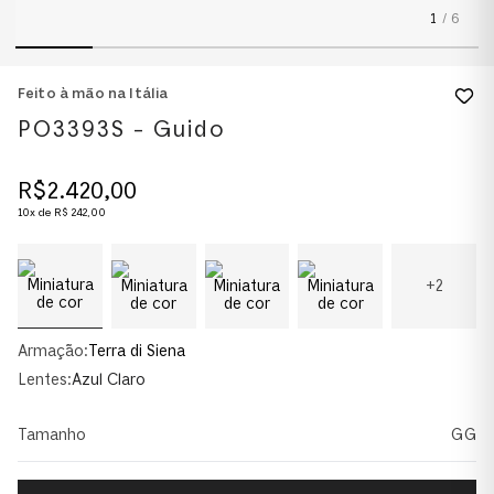
1
/
6
Feito à mão na Itália
PO3393S - Guido
R$
2
.
420
,
00
10
x de
R$
242
,
00
+
2
Armação:
Terra di Siena
Lentes:
Azul Claro
Tamanho
GG