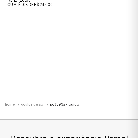
R$ 2.420,00
Azul Claro
OU ATÉ
10
X DE
R$ 242,00
Material das lentes
Cristal
Material
Acetato
Polarizado
Não
Formato
óculos de sol
po3393s - guido
Pillow
Tamanho da Lente
Média