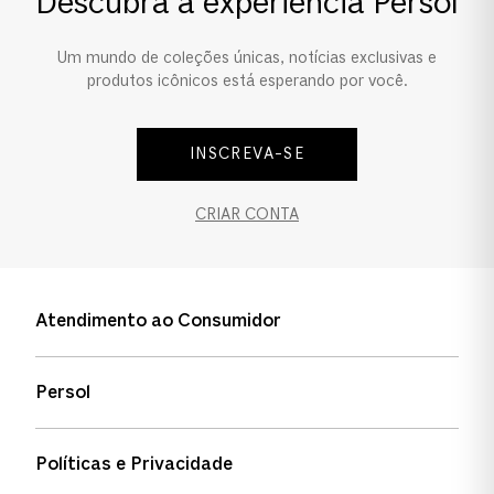
Descubra a experiência Persol
Ponte e Plaquetas
Um mundo de coleções únicas, notícias exclusivas e
Ponte Alta
produtos icônicos está esperando por você.
INSCREVA-SE
CRIAR CONTA
Atendimento ao Consumidor
Entre em contato
Persol
Informação de envio
Quem somos
Status de pedidos
Políticas e Privacidade