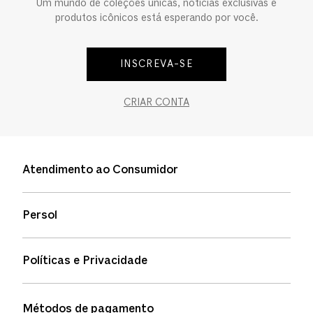
Um mundo de coleções únicas, notícias exclusivas e
produtos icônicos está esperando por você.
INSCREVA-SE
CRIAR CONTA
Atendimento ao Consumidor
Entre em contato
Persol
Informação de envio
Quem somos
Status de pedidos
Políticas e Privacidade
Política de garantia
Política de privacidade
Métodos de pagamento
FAQs