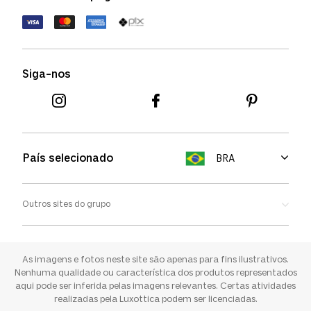
Política de devolução
Termos de uso
Termos e condições
Siga-nos
Aviso de cookies
País selecionado
BRA
Outros sites do grupo
Oakley
Ray-ban
As imagens e fotos neste site são apenas para fins ilustrativos.
Nenhuma qualidade ou característica dos produtos representados
aqui pode ser inferida pelas imagens relevantes. Certas atividades
Sunglass Hut
realizadas pela Luxottica podem ser licenciadas.