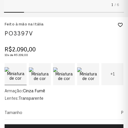
1
/
6
Feito à mão na Itália
PO3397V
R$
2
.
090
,
00
10
x de
R$
209
,
00
+
1
Armação:
Cinza Fumê
Lentes:
Transparente
Tamanho
P