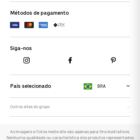
Política de garantia
Política de privacidade
Métodos de pagamento
FAQs
Política de devolução
Termos de uso
Termos e condições
Siga-nos
Aviso de cookies
País selecionado
BRA
Outros sites do grupo
Oakley
Ray-ban
As imagens e fotos neste site são apenas para fins ilustrativos.
Nenhuma qualidade ou característica dos produtos representados