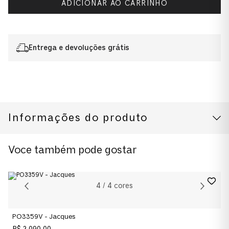
ADICIONAR AO CARRINHO
Entrega e devoluções grátis
Informações do produto
CUIDADOS COM O PRODUTO
Modelo
Voce também pode gostar
0PO3397V
Cor da Armação
4
/
4
cores
Cinza Fumê
PO3359V - Jacques
Cor das Lentes