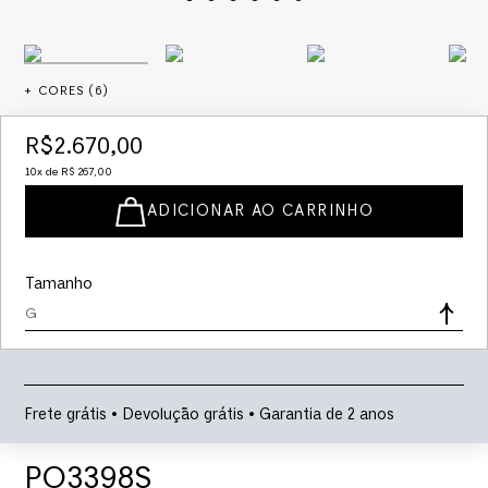
+ CORES (
6
)
R$
2
.
670
,
00
10
x de
R$
267
,
00
ADICIONAR AO CARRINHO
Tamanho
G
Frete grátis • Devolução grátis • Garantia de 2 anos
PO3398S