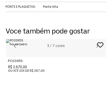
PONTE E PLAQUETAS
:
Ponte Alta
Voce também pode gostar
3
/
7
cores
PO3395S
P
R$ 2.670,00
R
OU ATÉ
10
X DE
R$ 267,00
O