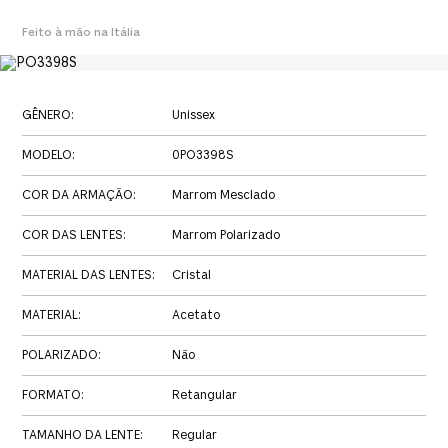
Feito à mão na Itália
GÊNERO
:
Unissex
MODELO
:
0PO3398S
COR DA ARMAÇÃO
:
Marrom Mesclado
COR DAS LENTES
:
Marrom Polarizado
MATERIAL DAS LENTES
:
Cristal
MATERIAL
:
Acetato
POLARIZADO
:
Não
FORMATO
:
Retangular
TAMANHO DA LENTE
:
Regular