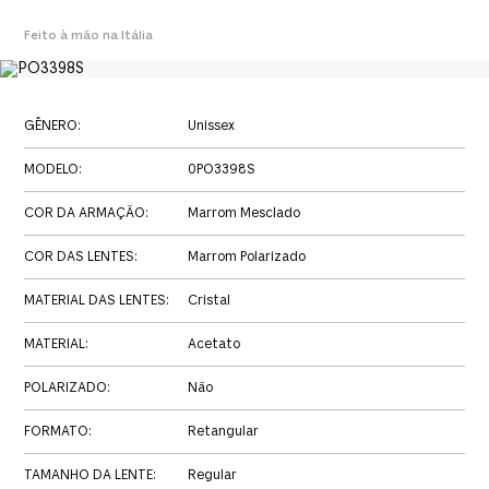
Feito à mão na Itália
GÊNERO
:
Unissex
MODELO
:
0PO3398S
COR DA ARMAÇÃO
:
Marrom Mesclado
COR DAS LENTES
:
Marrom Polarizado
MATERIAL DAS LENTES
:
Cristal
MATERIAL
:
Acetato
POLARIZADO
:
Não
FORMATO
:
Retangular
TAMANHO DA LENTE
:
Regular