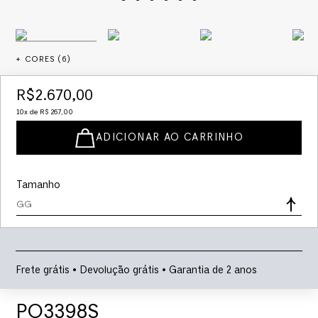
+ CORES (
6
)
R$
2
.
670
,
00
10
x de
R$
267
,
00
ADICIONAR AO CARRINHO
Tamanho
GG
Frete grátis • Devolução grátis • Garantia de 2 anos
PO3398S