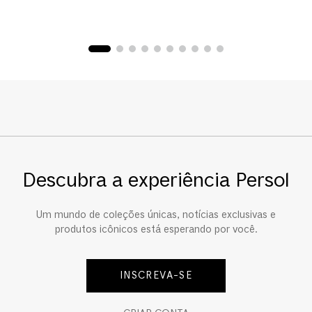
R
O
Descubra a experiência Persol
Um mundo de coleções únicas, notícias exclusivas e
produtos icônicos está esperando por você.
INSCREVA-SE