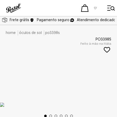
Frete grátis
Frete grátis
Pagamento seguro
Atendimento dedicado 
óculos de sol
po3398s
PO3398S
Feito à mão na Itália