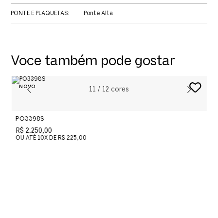
PONTE E PLAQUETAS
:
Ponte Alta
Voce também pode gostar
11
/
12
cores
PO3398S
R$ 2.250,00
OU ATÉ
10
X DE
R$ 225,00
P