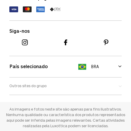
Política de devolução
Termos de uso
Termos e condições
Siga-nos
Aviso de cookies
País selecionado
BRA
Outros sites do grupo
Oakley
Ray-ban
As imagens e fotos neste site são apenas para fins ilustrativos.
Nenhuma qualidade ou característica dos produtos representados
aqui pode ser inferida pelas imagens relevantes. Certas atividades
Sunglass Hut
realizadas pela Luxottica podem ser licenciadas.