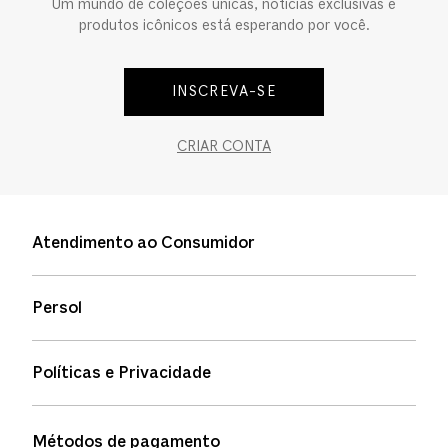
Um mundo de coleções únicas, notícias exclusivas e
produtos icônicos está esperando por você.
INSCREVA-SE
CRIAR CONTA
Atendimento ao Consumidor
Entre em contato
Persol
Informação de envio
Quem somos
Status de pedidos
Políticas e Privacidade
Política de garantia
Política de privacidade
Métodos de pagamento
FAQs