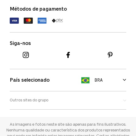
Política de privacidade
Métodos de pagamento
FAQs
Política de devolução
Termos de uso
Termos e condições
Siga-nos
Aviso de cookies
País selecionado
BRA
Outros sites do grupo
Oakley
Ray-ban
As imagens e fotos neste site são apenas para fins ilustrativos.
Nenhuma qualidade ou característica dos produtos representados