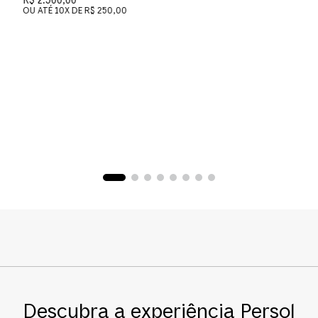
R$ 2.500,00
OU ATÉ
10
X DE
R$ 250,00
P
R
O
Descubra a experiência Persol