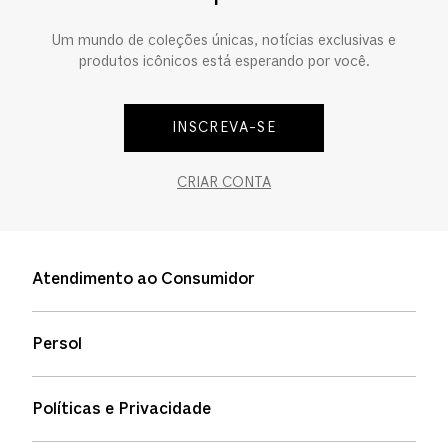
Um mundo de coleções únicas, notícias exclusivas e
produtos icônicos está esperando por você.
INSCREVA-SE
CRIAR CONTA
Atendimento ao Consumidor
Entre em contato
Persol
Informação de envio
Quem somos
Status de pedidos
Políticas e Privacidade
Política de garantia