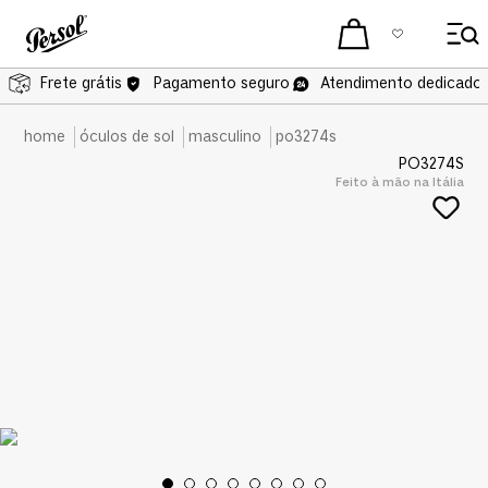
Frete grátis
Pagamento seguro
Atendimento dedicado 
óculos de sol
masculino
po3274s
PO3274S
Feito à mão na Itália