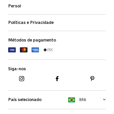
Persol
Informação de envio
Quem somos
Status de pedidos
Políticas e Privacidade
Política de garantia
Política de privacidade
Métodos de pagamento
FAQs
Política de devolução
Termos de uso
Termos e condições
Siga-nos
Aviso de cookies
País selecionado
BRA