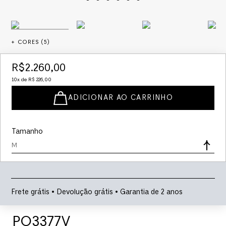
+ CORES (
5
)
R$
2
.
260
,
00
10
x de
R$
226
,
00
ADICIONAR AO CARRINHO
Tamanho
M
Frete grátis • Devolução grátis • Garantia de 2 anos
PO3377V