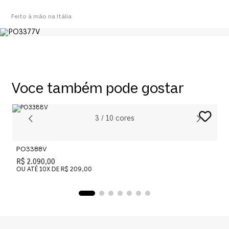
Feito à mão na Itália
Voce também pode gostar
3
/
10
cores
PO3388V
P
R$ 2.090,00
R
OU ATÉ
10
X DE
R$ 209,00
O