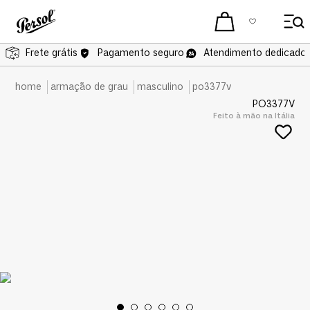
Frete grátis
Frete grátis
Pagamento seguro
Atendimento dedicado 
armação de grau
masculino
po3377v
PO3377V
Feito à mão na Itália