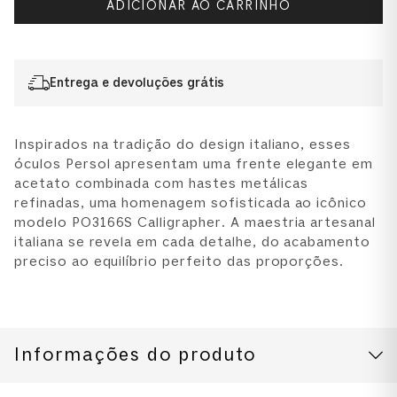
ADICIONAR AO CARRINHO
Entrega e devoluções grátis
Inspirados na tradição do design italiano, esses
óculos Persol apresentam uma frente elegante em
acetato combinada com hastes metálicas
refinadas, uma homenagem sofisticada ao icônico
modelo PO3166S Calligrapher. A maestria artesanal
italiana se revela em cada detalhe, do acabamento
preciso ao equilíbrio perfeito das proporções.
Informações do produto
CUIDADOS COM O PRODUTO
Modelo