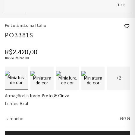
1
/
6
Feito à mão na Itália
PO3381S
R$
2
.
420
,
00
10
x de
R$
242
,
00
+
2
Armação:
Listrado Preto & Cinza
Lentes:
Azul
Tamanho
GGG