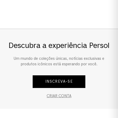
Tamanho da Lente
Estreito
Ponte e Plaquetas
Ponte Alta
Descubra a experiência Persol
Um mundo de coleções únicas, notícias exclusivas e
produtos icônicos está esperando por você.
INSCREVA-SE
CRIAR CONTA