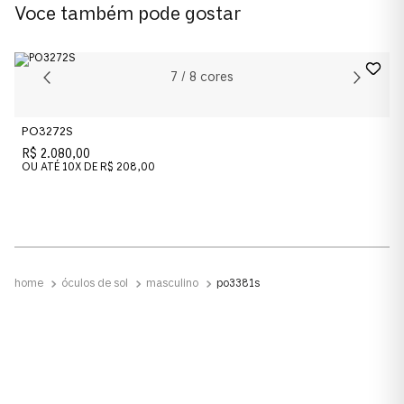
Voce também pode gostar
0PO3381S
Cor da Armação
7
/
8
cores
Listrado Preto & Cinza
PO3272S
Cor das Lentes
R$ 2.080,00
Azul
OU ATÉ
10
X DE
R$ 208,00
Material das lentes
Cristal
óculos de sol
masculino
po3381s
Material
Acetato
Formato
Phantos