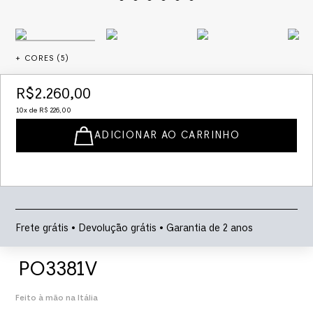
+ CORES (
5
)
R$
2
.
260
,
00
10
x de
R$
226
,
00
ADICIONAR AO CARRINHO
Frete grátis • Devolução grátis • Garantia de 2 anos
PO3381V
Feito à mão na Itália