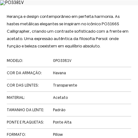
Herança e design contemporâneo em perfeita harmonia. As
hastes metálicas elegantes se inspiram no icônico PO3166S
Calligrapher, criando um contraste sofisticado com a frente em
acetato. Uma expressão autêntica da filosofia Persol: onde
função e beleza coexistem em equilíbrio absoluto.
MODELO
:
0PO3381V
COR DA ARMAÇÃO
:
Havana
COR DAS LENTES
:
Transparente
MATERIAL
:
Acetato
TAMANHO DA LENTE
:
Padrão
PONTE E PLAQUETAS
:
Ponte Alta
FORMATO
:
Pillow