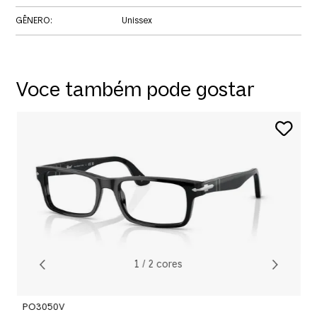
GÊNERO
:
Unissex
Voce também pode gostar
P
R
O
1
/
2
cores
PO3050V