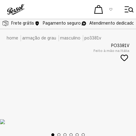
Frete grátis
Pagamento seguro
Atendimento dedicado 
armação de grau
masculino
po3381v
PO3381V
Feito à mão na Itália