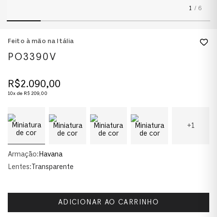
1
/
6
Feito à mão na Itália
PO3390V
R$
2
.
090
,
00
10
x de
R$
209
,
00
+
1
Armação:
Havana
Lentes:
Transparente
ADICIONAR AO CARRINHO