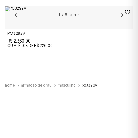
Cor da Armação
1
/
6
cores
Havana
PO3292V
Cor das Lentes
R$ 2.260,00
Transparente
OU ATÉ
10
X DE
R$ 226,00
Material
Acetato
armação de grau
masculino
po3390v
Tamanho da Lente
Estreito
Ponte e Plaquetas
Ponte Alta