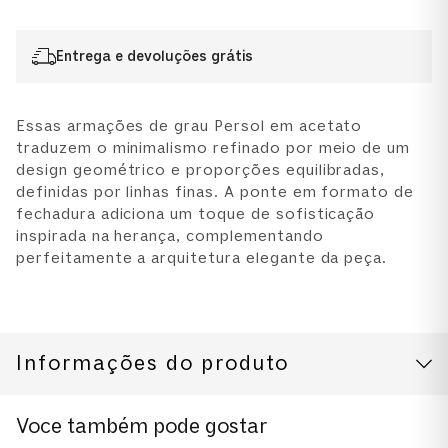
Entrega e devoluções grátis
Essas armações de grau Persol em acetato
traduzem o minimalismo refinado por meio de um
design geométrico e proporções equilibradas,
definidas por linhas finas. A ponte em formato de
fechadura adiciona um toque de sofisticação
inspirada na herança, complementando
perfeitamente a arquitetura elegante da peça.
Informações do produto
CUIDADOS COM O PRODUTO
Modelo
Voce também pode gostar
0PO3390V