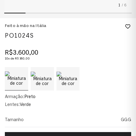
1
/
6
Feito à mão na Itália
PO1024S
R$
3
.
600
,
00
10
x de
R$
360
,
00
Armação:
Preto
Lentes:
Verde
Tamanho
GGG