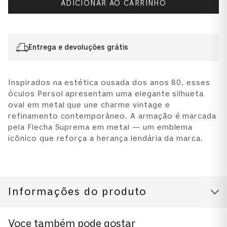
ADICIONAR AO CARRINHO
Entrega e devoluções grátis
Inspirados na estética ousada dos anos 80, esses
óculos Persol apresentam uma elegante silhueta
oval em metal que une charme vintage e
refinamento contemporâneo. A armação é marcada
pela Flecha Suprema em metal — um emblema
icônico que reforça a herança lendária da marca.
Informações do produto
CUIDADOS COM O PRODUTO
Modelo
Voce também pode gostar