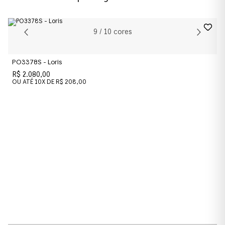
0PO1024S
Cor da Armação
9
/
10
cores
Preto
PO3378S - Loris
Cor das Lentes
R$ 2.080,00
Verde
OU ATÉ
10
X DE
R$ 208,00
Material das lentes
Cristal
Material
Metal
Formato
Oval