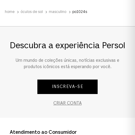
Tamanho da Lente
óculos de sol
masculino
po1024s
Estreito
Ponte e Plaquetas
Plaquetas ajustáveis
Descubra a experiência Persol
Um mundo de coleções únicas, notícias exclusivas e
produtos icônicos está esperando por você.
INSCREVA-SE
CRIAR CONTA
Atendimento ao Consumidor