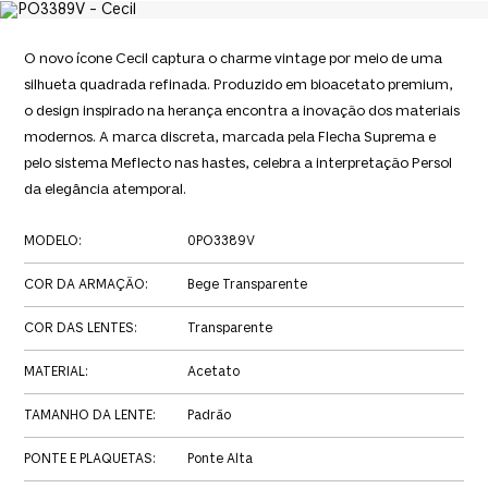
O novo ícone Cecil captura o charme vintage por meio de uma
silhueta quadrada refinada. Produzido em bioacetato premium,
o design inspirado na herança encontra a inovação dos materiais
modernos. A marca discreta, marcada pela Flecha Suprema e
pelo sistema Meflecto nas hastes, celebra a interpretação Persol
da elegância atemporal.
MODELO
:
0PO3389V
COR DA ARMAÇÃO
:
Bege Transparente
COR DAS LENTES
:
Transparente
MATERIAL
:
Acetato
TAMANHO DA LENTE
:
Padrão
PONTE E PLAQUETAS
:
Ponte Alta