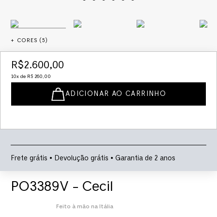
+ CORES (
5
)
R$
2
.
600
,
00
10
x de
R$
260
,
00
ADICIONAR AO CARRINHO
Frete grátis • Devolução grátis • Garantia de 2 anos
PO3389V - Cecil
Feito à mão na Itália