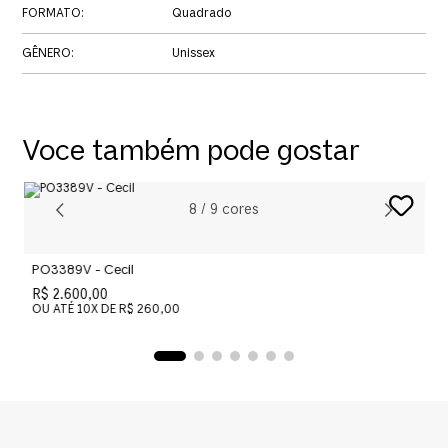
FORMATO
:
Quadrado
GÊNERO
:
Unissex
Voce também pode gostar
8
/
9
cores
PO3389V - Cecil
P
R$ 2.600,00
R
OU ATÉ
10
X DE
R$ 260,00
O