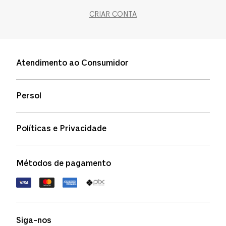
CRIAR CONTA
Atendimento ao Consumidor
Entre em contato
Persol
Informação de envio
Quem somos
Status de pedidos
Políticas e Privacidade
Política de garantia
Política de privacidade
Métodos de pagamento
FAQs
Política de devolução
Termos de uso
Termos e condições
Siga-nos