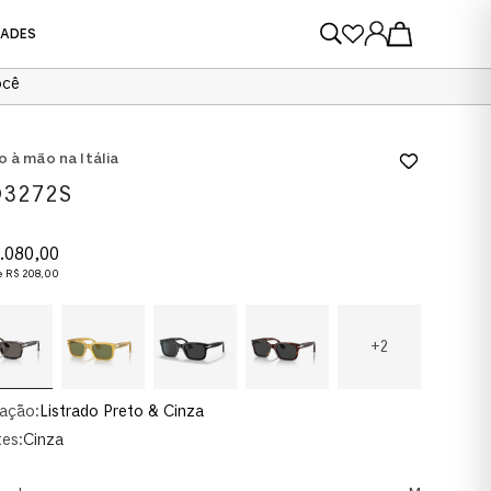
DADES
ocê
VER TODOS
VER TODOS
o à mão na Itália
3272S
.
080
,
00
e
R$
208
,
00
+
2
ação:
Listrado Preto & Cinza
es:
Cinza
AU