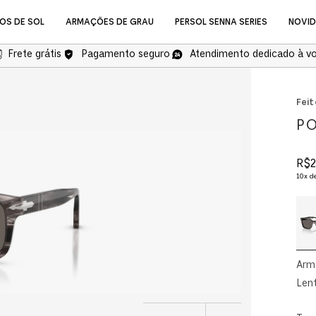
OS DE SOL
ARMAÇÕES DE GRAU
PERSOL SENNA SERIES
NOVI
Frete grátis
Pagamento seguro
Atendimento dedicado à v
NOVIDADES
Feit
PO
R$
2
10
x d
Óculos de Grau
Arm
Lent
COMPRAR ÓCULOS DE GR