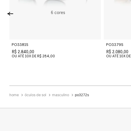
6
cores
PO3381S
PO3379S
R$ 2.840,00
R$ 2.080,00
OU ATÉ
10
X DE
R$ 284,00
OU ATÉ
10
X DE
óculos de sol
masculino
po3272s