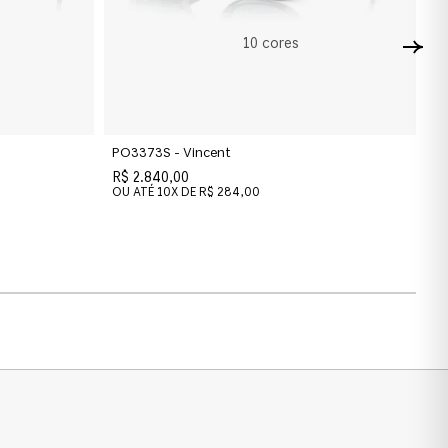
10
cores
PO3373S - Vincent
PO
R$ 2.840,00
R$
OU ATÉ
10
X DE
R$ 284,00
O