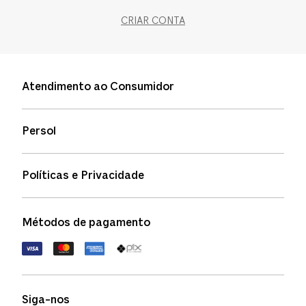
CRIAR CONTA
Atendimento ao Consumidor
Entre em contato
Persol
Informação de envio
Quem somos
Status de pedidos
Políticas e Privacidade
Política de garantia
Política de privacidade
Métodos de pagamento
FAQs
Política de devolução
Termos de uso
Termos e condições
Siga-nos