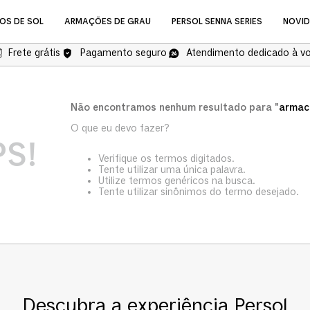
OS DE SOL
ARMAÇÕES DE GRAU
PERSOL SENNA SERIES
NOVI
Frete grátis
Pagamento seguro
Atendimento dedicado à v
NOVIDADES
Não encontramos nenhum resultado para "
armac
O que eu devo fazer?
S!
Verifique os termos digitados.
Tente utilizar uma única palavra.
Utilize termos genéricos na busca.
Tente utilizar sinônimos do termo desejado.
Óculos de Grau
COMPRAR ÓCULOS DE GR
Descubra a experiência Persol