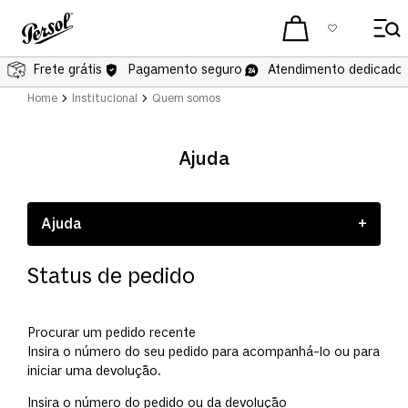
Frete grátis
Pagamento seguro
Atendimento dedicado 
Home
Institucional
Quem somos
Ajuda
Ajuda
+
Quem somos
Status de pedido
Perguntas frequentes
Política de devolução
Procurar um pedido recente
Insira o número do seu pedido para acompanhá-lo ou para
Termos de uso
iniciar uma devolução.
Insira o número do pedido ou da devolução