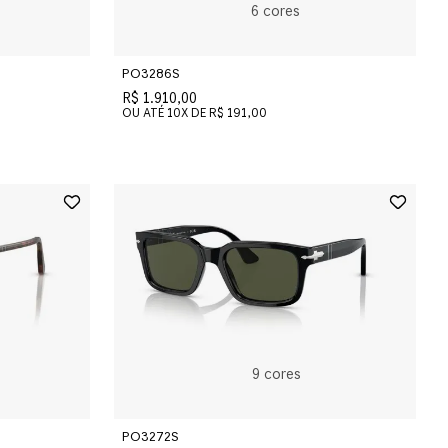
6
cores
PO3286S
R$ 1.910,00
OU ATÉ
10
X DE
R$ 191,00
9
cores
PO3272S