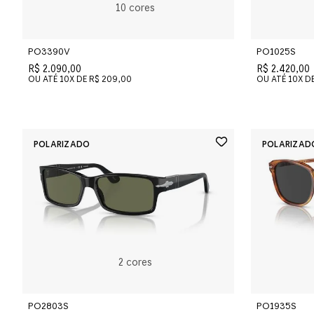
10
cores
PO3390V
PO1025S
R$ 2.090,00
R$ 2.420,00
OU ATÉ
10
X DE
R$ 209,00
OU ATÉ
10
X D
2
cores
PO2803S
PO1935S