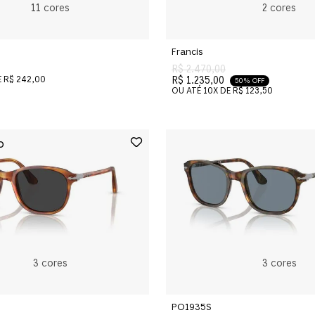
11
cores
2
cores
Francis
R$ 2.470,00
E
R$ 242,00
R$ 1.235,00
50% OFF
OU ATÉ
10
X DE
R$ 123,50
3
cores
3
cores
PO1935S