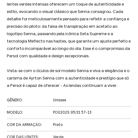
lentes verdes intensas oferecem um toque de autenticidade e
estilo, evocando o visual clássico que Senna consagrou. Cada
detalhe foi meticulosamente pensado para refletir a confiança e
precisão do piloto: da faixa de transpiração em acetato ao
logotipo Senna, passando pela icônica Seta Supreme e a
tecnologia Meflecto nas hastes, que garante um ajuste perfeito e
conforto incomparável ao longo do dia. Esse é o compromisso da
Persol com qualidade e design excepcionais.
Vista-se com o óculos de sol modelo Senna e viva a elegância e o
carisma de Ayrton Senna com a autenticidade e prestígio que só
a Persol é capaz de oferecer - As lendas continuam a viver.
GÊNERO
:
Unissex
MODELO
:
PO0202S 95/31 57-13
COR DA ARMAÇÃO
:
Preto
COR DAS LENTES
:
Verde