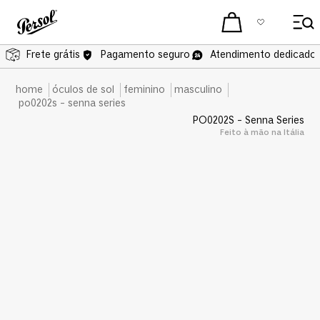
Frete grátis
Pagamento seguro
Atendimento dedicado 
óculos de sol
feminino
masculino
po0202s - senna series
PO0202S - Senna Series
Feito à mão na Itália