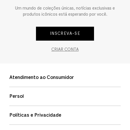
Um mundo de coleções únicas, notícias exclusivas e
produtos icônicos está esperando por você.
INSCREVA-SE
CRIAR CONTA
Atendimento ao Consumidor
Entre em contato
Persol
Informação de envio
Quem somos
Status de pedidos
Políticas e Privacidade
Política de garantia
Política de privacidade