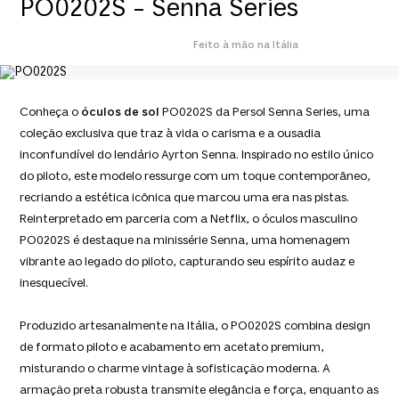
PO0202S - Senna Series
Feito à mão na Itália
Conheça o
óculos de sol
PO0202S da Persol Senna Series, uma
coleção exclusiva que traz à vida o carisma e a ousadia
inconfundível do lendário Ayrton Senna. Inspirado no estilo único
do piloto, este modelo ressurge com um toque contemporâneo,
recriando a estética icônica que marcou uma era nas pistas.
Reinterpretado em parceria com a Netflix, o óculos masculino
PO0202S é destaque na minissérie
Senna
, uma homenagem
vibrante ao legado do piloto, capturando seu espírito audaz e
inesquecível.
Produzido artesanalmente na Itália, o PO0202S combina design
de formato piloto e acabamento em acetato premium,
misturando o charme vintage à sofisticação moderna. A
armação preta robusta transmite elegância e força, enquanto as