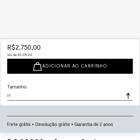
R$
2
.
750
,
00
10
x de
R$
275
,
00
ADICIONAR AO CARRINHO
Tamanho
M
Frete grátis • Devolução grátis • Garantia de 2 anos