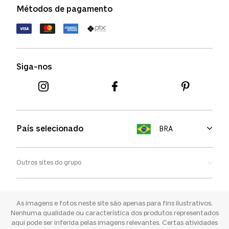
Métodos de pagamento
FAQs
Política de devolução
Termos de uso
Termos e condições
Siga-nos
Aviso de cookies
País selecionado
BRA
Outros sites do grupo
Oakley
Ray-ban
As imagens e fotos neste site são apenas para fins ilustrativos.
Nenhuma qualidade ou característica dos produtos representados
aqui pode ser inferida pelas imagens relevantes. Certas atividades
Sunglass Hut