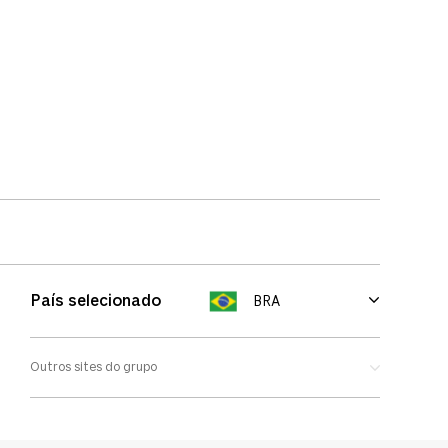
País selecionado
BRA
Outros sites do grupo
Oakley
Ray-Ban