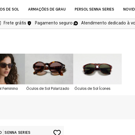
OS DE SOL
ARMAÇÕES DE GRAU
PERSOL SENNA SERIES
NOVI
Frete grátis
Pagamento seguro
Atendimento dedicado à v
NOVIDADES
l Feminino
Óculos de Sol Polarizado
Óculos de Sol Ícones
Óculos de Grau
COMPRAR ÓCULOS DE GR