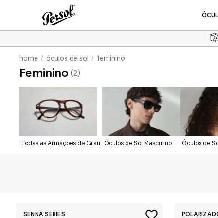
ÓCUL
Óculos De Sol
Armações De Grau
óculos de sol
feminino
Feminino
2
Masculino
Masculino
Acessórios
Feminino
Feminino
Polarizados
Acessórios
Ícones
Todas as Armações de Grau
Óculos de Sol Masculino
Óculos de So
Óculos de Sol
COMPRAR ÓCULOS DE SOL